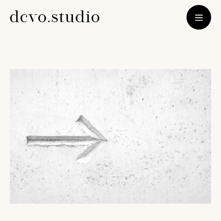
d
c
v
o
.
s
t
u
d
i
o