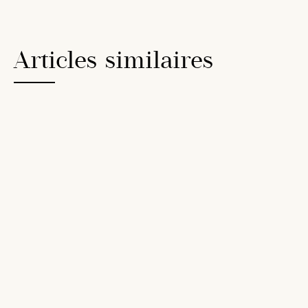
Articles similaires
15
Nov
2023
DIGITAL
5 raisons pour travailler avec une
agence digitale à Toulouse