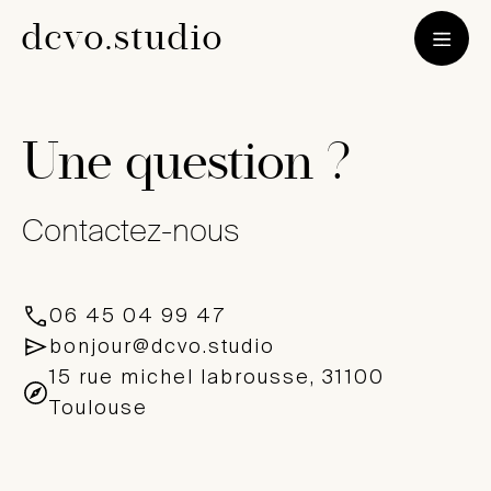
d
c
v
o
.
s
t
u
d
i
o
Une question ?
Contactez-nous
06 45 04 99 47
bonjour@dcvo.studio
15 rue michel labrousse, 31100
Toulouse