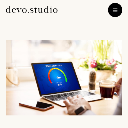
d
c
v
o
.
s
t
u
d
i
o