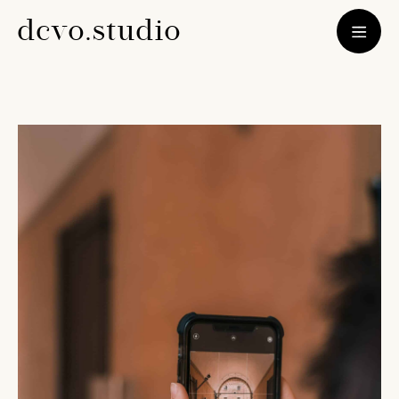
d
c
v
o
.
s
t
u
d
i
o