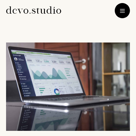
d
c
v
o
.
s
t
u
d
i
o