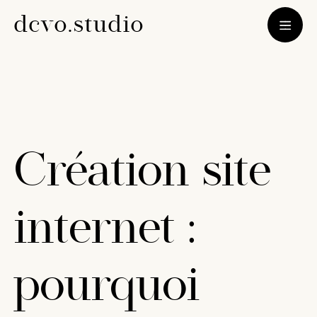
d
c
v
o
.
s
t
u
d
i
o
Création site
internet :
pourquoi