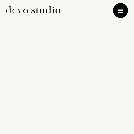
d
c
v
o
.
s
t
u
d
i
o