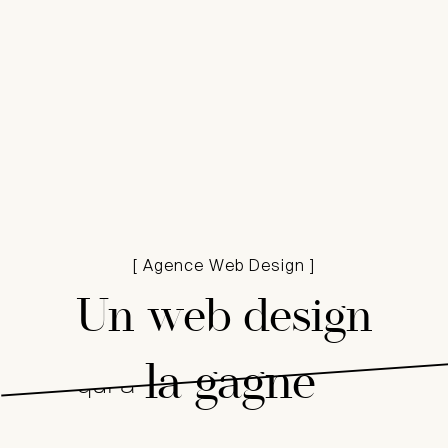
[ Agence Web Design ]
Un web design
W
WEBDESIGN
WEBDESIGN
la gagne
qui a